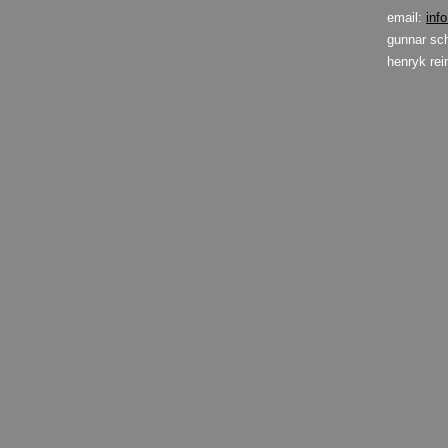
email:
inf
gunnar sc
henryk re