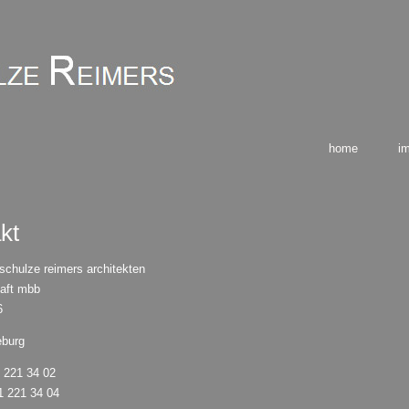
home
i
kt
schulze reimers architekten
haft mbb
6
eburg
1 221 34 02
1 221 34 04