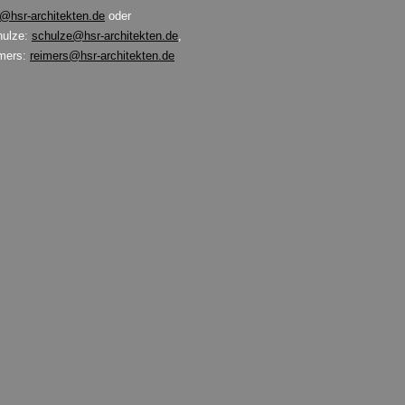
o@hsr-architekten.de
oder
hulze:
schulze@hsr-architekten.de
,
imers:
reimers@hsr-architekten.de