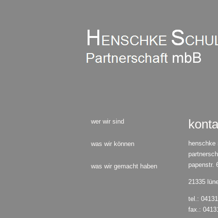
konta
wer wir sind
henschke 
was wir können
partnersc
papenstr. 
was wir gemacht haben
21335 lün
tel.: 0413
fax.: 0413