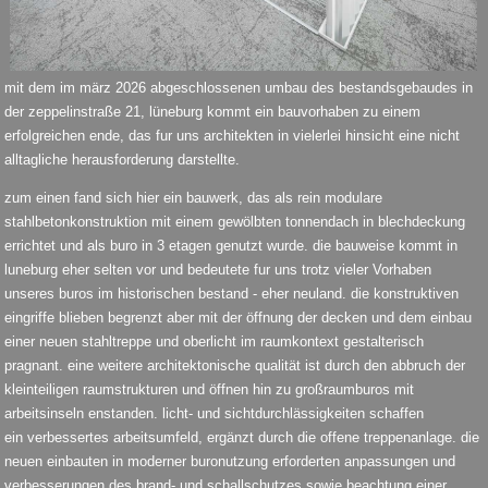
mit dem im märz 2026 abgeschlossenen umbau des bestandsgebaudes in
der zeppelinstraße 21, lüneburg kommt ein bauvorhaben zu einem
erfolgreichen ende, das fur uns architekten in vielerlei hinsicht eine nicht
alltagliche herausforderung darstellte.
zum einen fand sich hier ein bauwerk, das als rein modulare
stahlbetonkonstruktion mit einem gewölbten tonnendach in blechdeckung
errichtet und als buro in 3 etagen genutzt wurde. die bauweise kommt in
luneburg eher selten vor und bedeutete fur uns trotz vieler Vorhaben
unseres buros im historischen bestand - eher neuland. die konstruktiven
eingriffe blieben begrenzt aber mit der öffnung der decken und dem einbau
einer neuen stahltreppe und oberlicht im raumkontext gestalterisch
pragnant. eine weitere architektonische qualität ist durch den abbruch der
kleinteiligen raumstrukturen und öffnen hin zu großraumburos mit
arbeitsinseln enstanden. licht- und sichtdurchlässigkeiten schaffen
ein verbessertes arbeitsumfeld, ergänzt durch die offene treppenanlage. die
neuen einbauten in moderner buronutzung erforderten anpassungen und
verbesserungen des brand- und schallschutzes sowie beachtung einer