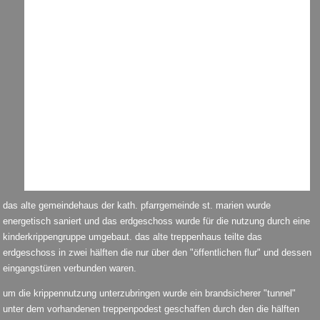
das alte gemeindehaus der kath. pfarrgemeinde st. marien wurde
energetisch saniert und das erdgeschoss wurde für die nutzung durch eine
kinderkrippengruppe umgebaut. das alte treppenhaus teilte das
erdgeschoss in zwei hälften die nur über den "öffentlichen flur" und dessen
eingangstüren verbunden waren.
um die krippennutzung unterzubringen wurde ein brandsicherer "tunnel"
unter dem vorhandenen treppenpodest geschaffen durch den die hälften