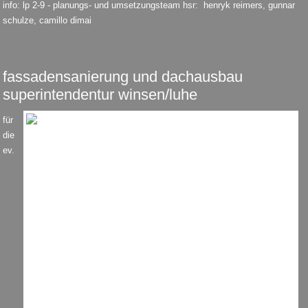
info: lp 2-9 - planungs- und umsetzungsteam hsr: henryk reimers, gunnar
schulze, camillo dimai
fassadensanierung und dachausbau
superintendentur winsen/luhe
für
die
ev.