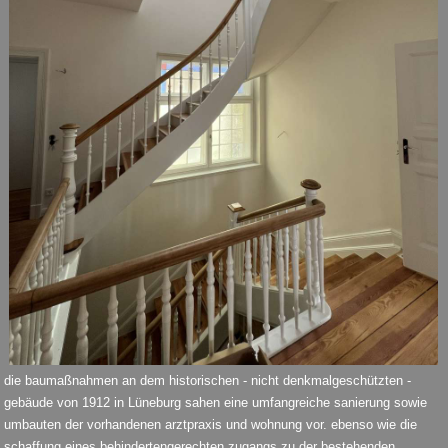
die baumaßnahmen an dem historischen - nicht denkmalgeschützten -
gebäude von 1912 in Lüneburg sahen eine umfangreiche sanierung sowie
umbauten der vorhandenen arztpraxis und wohnung vor. ebenso wie die
schaffung eines behindertengerechten zugangs zu der bestehenden