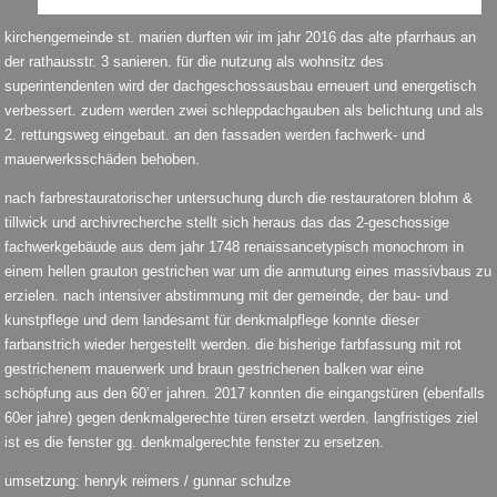
kirchengemeinde st. marien durften wir im jahr 2016 das alte pfarrhaus an
der rathausstr. 3 sanieren. für die nutzung als wohnsitz des
superintendenten wird der dachgeschossausbau erneuert und energetisch
verbessert. zudem werden zwei schleppdachgauben als belichtung und als
2. rettungsweg eingebaut. an den fassaden werden fachwerk- und
mauerwerksschäden behoben.
nach farbrestauratorischer untersuchung durch die restauratoren blohm &
tillwick und archivrecherche stellt sich heraus das das 2-geschossige
fachwerkgebäude aus dem jahr 1748 renaissancetypisch monochrom in
einem hellen grauton gestrichen war um die anmutung eines massivbaus zu
erzielen. nach intensiver abstimmung mit der gemeinde, der bau- und
kunstpflege und dem landesamt für denkmalpflege konnte dieser
farbanstrich wieder hergestellt werden. die bisherige farbfassung mit rot
gestrichenem mauerwerk und braun gestrichenen balken war eine
schöpfung aus den 60’er jahren. 2017 konnten die eingangstüren (ebenfalls
60er jahre) gegen denkmalgerechte türen ersetzt werden. langfristiges ziel
ist es die fenster gg. denkmalgerechte fenster zu ersetzen.
umsetzung: henryk reimers / gunnar schulze