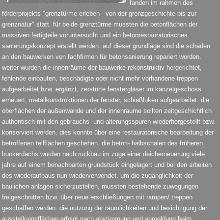
fanden im rahmen des
förderprojekts "grenztürme erleben - von der grenzgeschichte bis zur
grenznatur" statt. für beide grenztürme mussten die betonflächen der
massiven fertigteile voruntersucht und ein betonrestauratorisches
sanierungskonzept erstellt werden. auf dieser grundlage sind die schäden
an den bauwerken von fachfirmen für betonsanierung repariert worden.
weiter wurden die innenräume der bauwerke rekonstruktiv hergerichtet,
fehlende einbauten, beschädigte oder nicht mehr vorhandene treppen
aufgearbeitet bzw. ergänzt, zerstörte fenstergläser im kanzelgeschoss
erneuert, metallkonstruktionen der fenster, schießluken aufgearbeitet. die
oberflächen der außenwände und der innenräume sollten zeitgeschichtlich
authentisch mit den gebrauchs- und alterungsspuren wiederhergestellt bzw.
konserviert werden. dies konnte über eine restauratorische bearbeitung der
betroffenen teilflächen geschehen. die beton- halbschalen des früheren
bunkerdachs wurden nach rückbau im zuge einer deicherneuerung viele
jahre auf einem benachbarten grundstück eingelagert und bei den arbeiten
des wiederaufbaus nun wiederverwendet. um die zugänglichkeit der
baulichen anlagen sicherzustellen, mussten bestehende zuwegungen
freigeschnitten bzw. über neue erschließungen mit rampen/ treppen
geschaffen werden. die nutzung der räumlichkeiten und besichtigung der
ausstellungsflächen erfolgt nach abstimmung und anmeldung beim