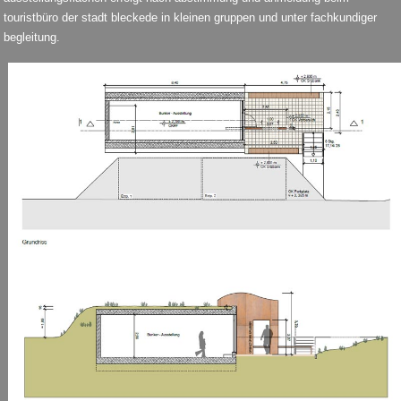
touristbüro der stadt bleckede in kleinen gruppen und unter fachkundiger
begleitung.