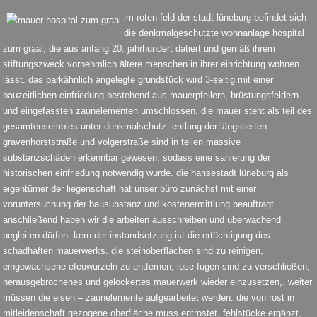
im roten feld der stadt lüneburg befindet sich
die denkmalgeschützte wohnanlage hospital
zum graal, die aus anfang 20. jahrhundert datiert und gemäß ihrem
stiftungszweck vornehmlich ältere menschen in ihrer einrichtung wohnen
lässt. das parkähnlich angelegte grundstück wird 3-seitig mit einer
bauzeitlichen einfriedung bestehend aus mauerpfeilern, brüstungsfeldern
und eingefassten zaunelementen umschlossen. die mauer steht als teil des
gesamtensembles unter denkmalschutz. entlang der längsseiten
gravenhorststraße und volgerstraße sind in teilen massive
substanzschäden erkennbar gewesen, sodass eine sanierung der
historischen einfriedung notwendig wurde. die hansestadt lüneburg als
eigentümer der liegenschaft hat unser büro zunächst mit einer
voruntersuchung der bausubstanz und kostenermittlung beauftragt.
anschließend haben wir die arbeiten ausschreiben und überwachend
begleiten dürfen. kern der instandsetzung ist die ertüchtigung des
schadhaften mauerwerks. die steinoberflächen sind zu reinigen,
eingewachsene efeuwurzeln zu entfernen, lose fugen sind zu verschließen,
herausgebrochenes und gelockertes mauerwerk wieder einzusetzen,. weiter
müssen die eisen – zaunelemente aufgearbeitet werden. die von rost in
mitleidenschaft gezogene oberfläche muss entrostet, fehlstücke ergänzt,