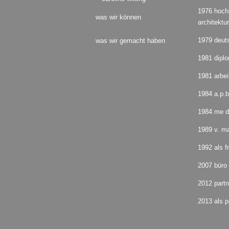
1976 hochs
was wir können
architektu
1979 deuts
was wir gemacht haben
1981 dipl
1981 arbe
1984 a.p.
1984 me d
1989 v. ma
1992 als f
2007 büro 
2012 partn
2013 als p