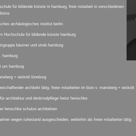
chule für bildende künste in hamburg, freie mitarbeit in verschiedenen
rbüros
ches archäologisches institut berlin
om Hochschule für bildende künste hamburg
itsgruppe bäumer und streb hamburg
b. hamburg
i um hamburg
nsberg + wiskott lüneburg
reischaffender architekt tätig, freier mitarbeiter im büro v. mansberg + wiskott
für architektur und denkmalpflege heinz henschke
er henschke schulze architekten
artner wegen ruhestand ausgeschieden, weiterhin als freier mitarbeiter tätig