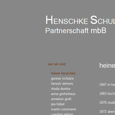
heine
wer wir sind
heiner henschke
gunnar schulze
henryk reimers
1947 in h
rhoda dumke
1963 tisc
anna grohsklaus
anneken groß
1970 stud
pia hübel
martin sommerer
1972 aben
caroline witting